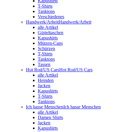
Kapushirts
T-Shirts
Tanktops
Verschiedenes
Handwerk/Arbeit
Handwerk/Arbeit
alle Artikel
Gürteltaschen
Kapushirts
Mützen-Caps
Schürzen
T-Shirts
Tanktops
Tassen
Hot Rod/US Cars
Hot Rod/US Cars
alle Artikel
Hemden
Jacken
Kapushirts
T-Shirts
Tanktops
Ich hasse Menschen
Ich hasse Menschen
alle Artikel
Damen Shirts
Jacken
Kapushirts