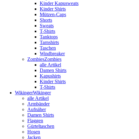
Kinder Kapusweats
Kinder Shirts
Mützen-Caps
Shorts
Sweats
T-Shirts
Tanktops
Tarnshirts
Taschen
Windbreaker
Zombies
Zombies
alle Artikel
Damen Shirts
Kapushirts
Kinder Shirts
T-Shirts
Wikinger
Wikinger
alle Artikel
Armbänder
Aufnäher
Damen Shirts
Flaggen
Gürteltaschen
Hosen
Jacken