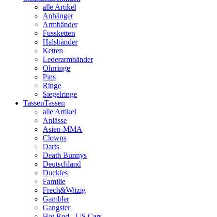
alle Artikel
Anhänger
Armbänder
Fussketten
Halsbänder
Ketten
Lederarmbänder
Ohrringe
Pins
Ringe
Siegelringe
Tassen
Tassen
alle Artikel
Anlässe
Asien-MMA
Clowns
Darts
Death Bunnys
Deutschland
Duckies
Familie
Frech&Witzig
Gambler
Gangster
Hot Rod - US Cars