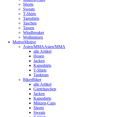
Shorts
Sweats
T-Shirts
Tarnshirts
Taschen
Tassen
Windbreaker
Wollmützen
Motive
Motive
Asien/MMA
Asien/MMA
alle Artikel
Hosen
Jacken
Kapushirts
T-Shirts
Tanktops
Biker
Biker
alle Artikel
Gürteltaschen
Jacken
Kapushirts
Mützen-Caps
Shorts
Sweats