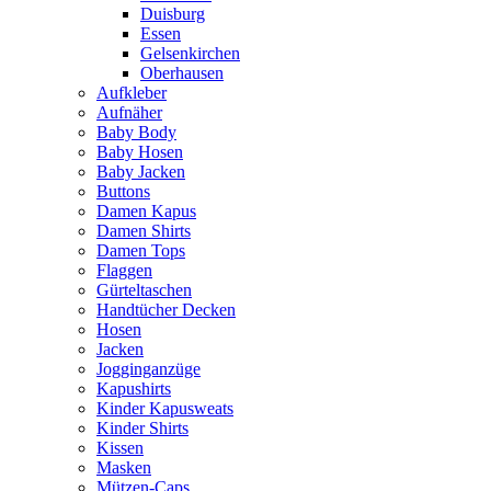
Duisburg
Essen
Gelsenkirchen
Oberhausen
Aufkleber
Aufnäher
Baby Body
Baby Hosen
Baby Jacken
Buttons
Damen Kapus
Damen Shirts
Damen Tops
Flaggen
Gürteltaschen
Handtücher Decken
Hosen
Jacken
Jogginganzüge
Kapushirts
Kinder Kapusweats
Kinder Shirts
Kissen
Masken
Mützen-Caps