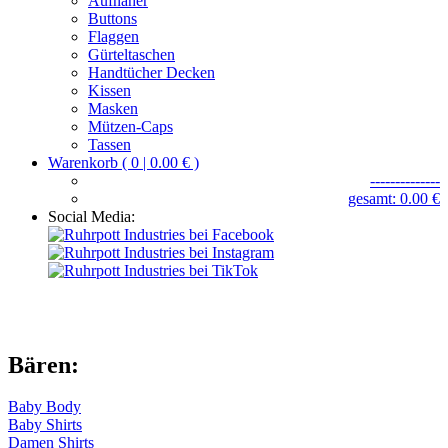
Aufnäher
Buttons
Flaggen
Gürteltaschen
Handtücher Decken
Kissen
Masken
Mützen-Caps
Tassen
Warenkorb ( 0 | 0.00 € )
--------------
gesamt: 0.00 €
Social Media:
Bären:
Baby Body
Baby Shirts
Damen Shirts