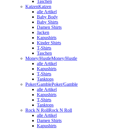
Taschen
Katzen
Katzen
alle Artikel
Baby Body
Baby Shirts
Damen Shirts
Jacken
Kapushirts
Kinder Shirts
T-Shirts
Taschen
Money/Hustle
Money/Hustle
alle Artikel
Kapushirts
T-Shirts
Tanktops
Poker/Gamble
Poker/Gamble
alle Artikel
Kapushirts
T-Shirts
Tanktops
Rock N Roll
Rock N Roll
alle Artikel
Damen Shirts
Kapushirts