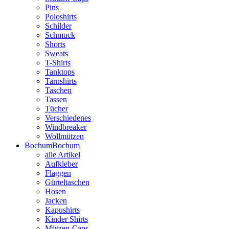
Pins
Poloshirts
Schilder
Schmuck
Shorts
Sweats
T-Shirts
Tanktops
Tarnshirts
Taschen
Tassen
Tücher
Verschiedenes
Windbreaker
Wollmützen
Bochum
Bochum
alle Artikel
Aufkleber
Flaggen
Gürteltaschen
Hosen
Jacken
Kapushirts
Kinder Shirts
Mützen-Caps