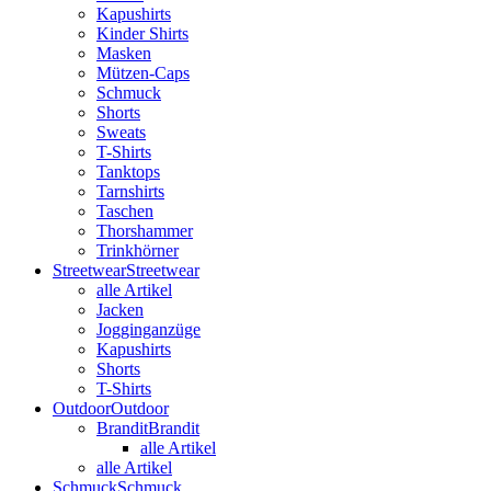
Kapushirts
Kinder Shirts
Masken
Mützen-Caps
Schmuck
Shorts
Sweats
T-Shirts
Tanktops
Tarnshirts
Taschen
Thorshammer
Trinkhörner
Streetwear
Streetwear
alle Artikel
Jacken
Jogginganzüge
Kapushirts
Shorts
T-Shirts
Outdoor
Outdoor
Brandit
Brandit
alle Artikel
alle Artikel
Schmuck
Schmuck