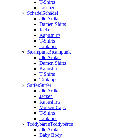
T-Shirts
Taschen
Schädel
Schädel
alle Artikel
Damen Shirts
Jacken
Kapushirts
T-Shirts
Tanktops
Steampunk
Steampunk
alle Artikel
Damen Shirts
Kapushirts
T-Shirts
Tanktops
Surfer
Surfer
alle Artikel
Jacken
Kapushirts
Mützen-Caps
T-Shirts
Tanktops
Teddybären
Teddybären
alle Artikel
Baby Body