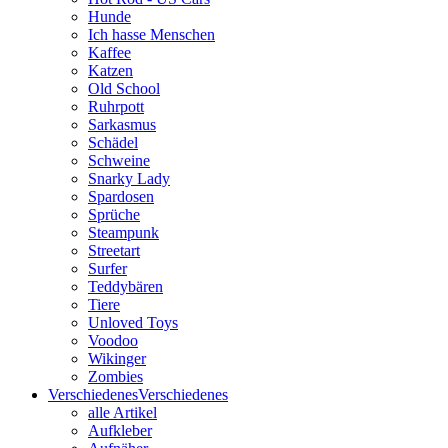
Hunde
Ich hasse Menschen
Kaffee
Katzen
Old School
Ruhrpott
Sarkasmus
Schädel
Schweine
Snarky Lady
Spardosen
Sprüche
Steampunk
Streetart
Surfer
Teddybären
Tiere
Unloved Toys
Voodoo
Wikinger
Zombies
Verschiedenes
Verschiedenes
alle Artikel
Aufkleber