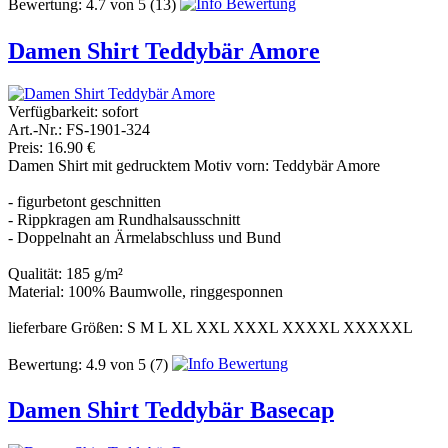
Bewertung:
4.7
von
5
(13)
Damen Shirt Teddybär Amore
Verfügbarkeit:
sofort
Art.-Nr.: FS-1901-324
Preis: 16.90 €
Damen Shirt mit gedrucktem Motiv vorn: Teddybär Amore
- figurbetont geschnitten
- Rippkragen am Rundhalsausschnitt
- Doppelnaht an Ärmelabschluss und Bund
Qualität: 185 g/m²
Material: 100% Baumwolle, ringgesponnen
lieferbare Größen: S M L XL XXL XXXL XXXXL XXXXXL
Bewertung:
4.9
von
5
(7)
Damen Shirt Teddybär Basecap