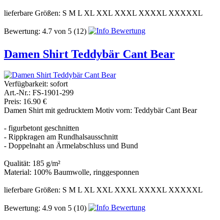
lieferbare Größen: S M L XL XXL XXXL XXXXL XXXXXL
Bewertung:
4.7
von
5
(12)
Damen Shirt Teddybär Cant Bear
Verfügbarkeit:
sofort
Art.-Nr.: FS-1901-299
Preis: 16.90 €
Damen Shirt mit gedrucktem Motiv vorn: Teddybär Cant Bear
- figurbetont geschnitten
- Rippkragen am Rundhalsausschnitt
- Doppelnaht an Ärmelabschluss und Bund
Qualität: 185 g/m²
Material: 100% Baumwolle, ringgesponnen
lieferbare Größen: S M L XL XXL XXXL XXXXL XXXXXL
Bewertung:
4.9
von
5
(10)