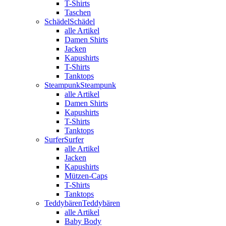
T-Shirts
Taschen
Schädel
Schädel
alle Artikel
Damen Shirts
Jacken
Kapushirts
T-Shirts
Tanktops
Steampunk
Steampunk
alle Artikel
Damen Shirts
Kapushirts
T-Shirts
Tanktops
Surfer
Surfer
alle Artikel
Jacken
Kapushirts
Mützen-Caps
T-Shirts
Tanktops
Teddybären
Teddybären
alle Artikel
Baby Body