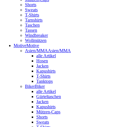
Shorts
Sweats
T-Shirts
Tarnshirts
Taschen
Tassen
Windbreaker
Wollmützen
Motive
Motive
Asien/MMA
Asien/MMA
alle Artikel
Hosen
Jacken
Kapushirts
T-Shirts
Tanktops
Biker
Biker
alle Artikel
Gürteltaschen
Jacken
Kapushirts
Mützen-Caps
Shorts
Sweats