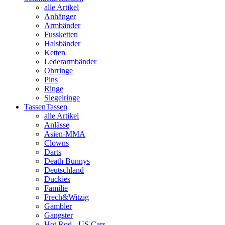
alle Artikel
Anhänger
Armbänder
Fussketten
Halsbänder
Ketten
Lederarmbänder
Ohrringe
Pins
Ringe
Siegelringe
Tassen
Tassen
alle Artikel
Anlässe
Asien-MMA
Clowns
Darts
Death Bunnys
Deutschland
Duckies
Familie
Frech&Witzig
Gambler
Gangster
Hot Rod - US Cars