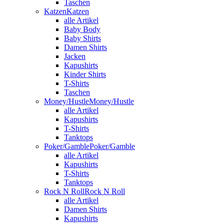
Taschen
Katzen
Katzen
alle Artikel
Baby Body
Baby Shirts
Damen Shirts
Jacken
Kapushirts
Kinder Shirts
T-Shirts
Taschen
Money/Hustle
Money/Hustle
alle Artikel
Kapushirts
T-Shirts
Tanktops
Poker/Gamble
Poker/Gamble
alle Artikel
Kapushirts
T-Shirts
Tanktops
Rock N Roll
Rock N Roll
alle Artikel
Damen Shirts
Kapushirts