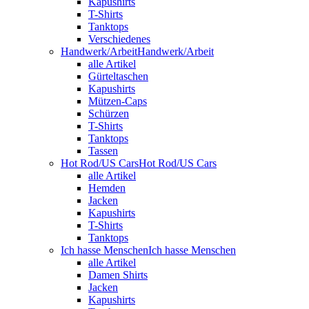
Kapushirts
T-Shirts
Tanktops
Verschiedenes
Handwerk/Arbeit
Handwerk/Arbeit
alle Artikel
Gürteltaschen
Kapushirts
Mützen-Caps
Schürzen
T-Shirts
Tanktops
Tassen
Hot Rod/US Cars
Hot Rod/US Cars
alle Artikel
Hemden
Jacken
Kapushirts
T-Shirts
Tanktops
Ich hasse Menschen
Ich hasse Menschen
alle Artikel
Damen Shirts
Jacken
Kapushirts