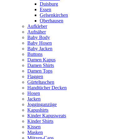
Duisburg
Essen
Gelsenkirchen
Oberhausen
Aufkleber
Aufnäher
Baby Body
Baby Hosen
Baby Jacken
Buttons
Damen Kapus
Damen Shirts
Damen Tops
Flaggen
Gürteltaschen
Handtücher Decken
Hosen
Jacken
Jogginganzüge
Kapushirts
Kinder Kapusweats
Kinder Shirts
Kissen
Masken
Mützen-Caps