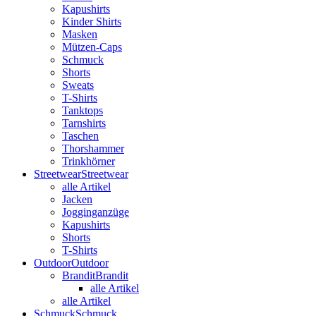
Kapushirts
Kinder Shirts
Masken
Mützen-Caps
Schmuck
Shorts
Sweats
T-Shirts
Tanktops
Tarnshirts
Taschen
Thorshammer
Trinkhörner
Streetwear
Streetwear
alle Artikel
Jacken
Jogginganzüge
Kapushirts
Shorts
T-Shirts
Outdoor
Outdoor
Brandit
Brandit
alle Artikel
alle Artikel
Schmuck
Schmuck