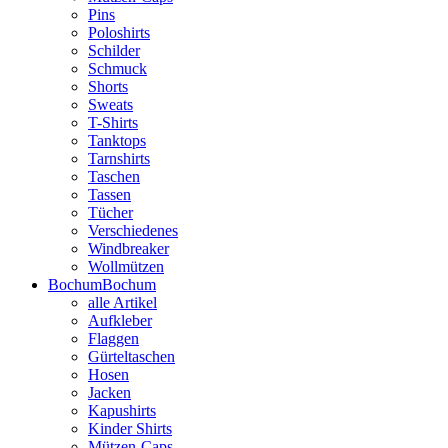
Pins
Poloshirts
Schilder
Schmuck
Shorts
Sweats
T-Shirts
Tanktops
Tarnshirts
Taschen
Tassen
Tücher
Verschiedenes
Windbreaker
Wollmützen
Bochum
Bochum
alle Artikel
Aufkleber
Flaggen
Gürteltaschen
Hosen
Jacken
Kapushirts
Kinder Shirts
Mützen-Caps