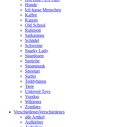
Hunde
Ich hasse Menschen
Kaffee
Katzen
Old School
Ruhrpott
Sarkasmus
Schädel
Schweine
Snarky Lady
Spardosen
Sprüche
Steampunk
Streetart
Surfer
Teddybären
Tiere
Unloved Toys
Voodoo
Wikinger
Zombies
Verschiedenes
Verschiedenes
alle Artikel
Aufkleber