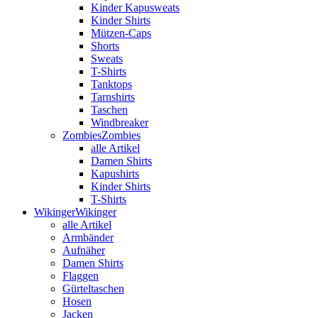
Kinder Kapusweats
Kinder Shirts
Mützen-Caps
Shorts
Sweats
T-Shirts
Tanktops
Tarnshirts
Taschen
Windbreaker
Zombies
Zombies
alle Artikel
Damen Shirts
Kapushirts
Kinder Shirts
T-Shirts
Wikinger
Wikinger
alle Artikel
Armbänder
Aufnäher
Damen Shirts
Flaggen
Gürteltaschen
Hosen
Jacken