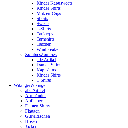
Kinder Kapusweats
Kinder Shirts
Mützen-Caps
Shorts
Sweats
T-Shirts
Tanktops
Tarnshirts
Taschen
Windbreaker
Zombies
Zombies
alle Artikel
Damen Shirts
Kapushirts
Kinder Shirts
T-Shirts
Wikinger
Wikinger
alle Artikel
Armbänder
Aufnäher
Damen Shirts
Flaggen
Gürteltaschen
Hosen
Jacken