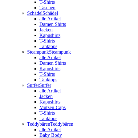
T-Shirts
Taschen
Schädel
Schädel
alle Artikel
Damen Shirts
Jacken
Kapushirts
T-Shirts
Tanktops
Steampunk
Steampunk
alle Artikel
Damen Shirts
Kapushirts
T-Shirts
Tanktops
Surfer
Surfer
alle Artikel
Jacken
Kapushirts
Mützen-Caps
T-Shirts
Tanktops
Teddybären
Teddybären
alle Artikel
Baby Body