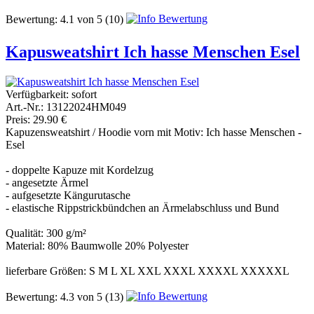
Bewertung:
4.1
von
5
(10)
Kapusweatshirt Ich hasse Menschen Esel
Verfügbarkeit:
sofort
Art.-Nr.: 13122024HM049
Preis: 29.90 €
Kapuzensweatshirt / Hoodie vorn mit Motiv: Ich hasse Menschen -
Esel
- doppelte Kapuze mit Kordelzug
- angesetzte Ärmel
- aufgesetzte Kängurutasche
- elastische Rippstrickbündchen an Ärmelabschluss und Bund
Qualität: 300 g/m²
Material: 80% Baumwolle 20% Polyester
lieferbare Größen: S M L XL XXL XXXL XXXXL XXXXXL
Bewertung:
4.3
von
5
(13)