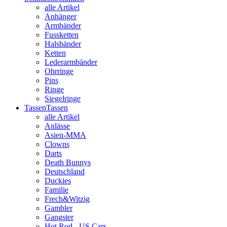
alle Artikel
Anhänger
Armbänder
Fussketten
Halsbänder
Ketten
Lederarmbänder
Ohrringe
Pins
Ringe
Siegelringe
Tassen
Tassen
alle Artikel
Anlässe
Asien-MMA
Clowns
Darts
Death Bunnys
Deutschland
Duckies
Familie
Frech&Witzig
Gambler
Gangster
Hot Rod - US Cars