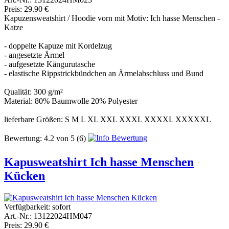
Preis: 29.90 €
Kapuzensweatshirt / Hoodie vorn mit Motiv: Ich hasse Menschen -
Katze
- doppelte Kapuze mit Kordelzug
- angesetzte Ärmel
- aufgesetzte Kängurutasche
- elastische Rippstrickbündchen an Ärmelabschluss und Bund
Qualität: 300 g/m²
Material: 80% Baumwolle 20% Polyester
lieferbare Größen: S M L XL XXL XXXL XXXXL XXXXXL
Bewertung:
4.2
von
5
(6)
Kapusweatshirt Ich hasse Menschen
Kücken
Verfügbarkeit:
sofort
Art.-Nr.: 13122024HM047
Preis: 29.90 €