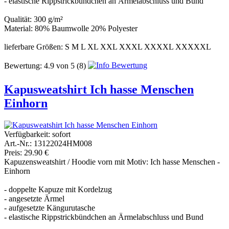
- elastische Rippstrickbündchen an Ärmelabschluss und Bund
Qualität: 300 g/m²
Material: 80% Baumwolle 20% Polyester
lieferbare Größen: S M L XL XXL XXXL XXXXL XXXXXL
Bewertung:
4.9
von
5
(8)
Kapusweatshirt Ich hasse Menschen
Einhorn
Verfügbarkeit:
sofort
Art.-Nr.: 13122024HM008
Preis: 29.90 €
Kapuzensweatshirt / Hoodie vorn mit Motiv: Ich hasse Menschen -
Einhorn
- doppelte Kapuze mit Kordelzug
- angesetzte Ärmel
- aufgesetzte Kängurutasche
- elastische Rippstrickbündchen an Ärmelabschluss und Bund