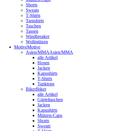
Shorts
Sweats
T-Shirts
Tarnshirts
Taschen
Tassen
Windbreaker
Wollmützen
Motive
Motive
Asien/MMA
Asien/MMA
alle Artikel
Hosen
Jacken
Kapushirts
T-Shirts
Tanktops
Biker
Biker
alle Artikel
Gürteltaschen
Jacken
Kapushirts
Mützen-Caps
Shorts
Sweats