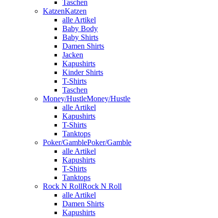
Taschen
Katzen
Katzen
alle Artikel
Baby Body
Baby Shirts
Damen Shirts
Jacken
Kapushirts
Kinder Shirts
T-Shirts
Taschen
Money/Hustle
Money/Hustle
alle Artikel
Kapushirts
T-Shirts
Tanktops
Poker/Gamble
Poker/Gamble
alle Artikel
Kapushirts
T-Shirts
Tanktops
Rock N Roll
Rock N Roll
alle Artikel
Damen Shirts
Kapushirts