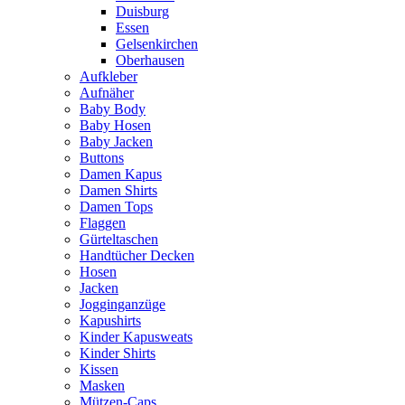
Duisburg
Essen
Gelsenkirchen
Oberhausen
Aufkleber
Aufnäher
Baby Body
Baby Hosen
Baby Jacken
Buttons
Damen Kapus
Damen Shirts
Damen Tops
Flaggen
Gürteltaschen
Handtücher Decken
Hosen
Jacken
Jogginganzüge
Kapushirts
Kinder Kapusweats
Kinder Shirts
Kissen
Masken
Mützen-Caps