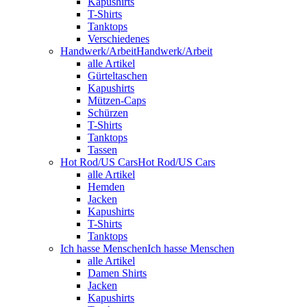
Kapushirts
T-Shirts
Tanktops
Verschiedenes
Handwerk/Arbeit
Handwerk/Arbeit
alle Artikel
Gürteltaschen
Kapushirts
Mützen-Caps
Schürzen
T-Shirts
Tanktops
Tassen
Hot Rod/US Cars
Hot Rod/US Cars
alle Artikel
Hemden
Jacken
Kapushirts
T-Shirts
Tanktops
Ich hasse Menschen
Ich hasse Menschen
alle Artikel
Damen Shirts
Jacken
Kapushirts