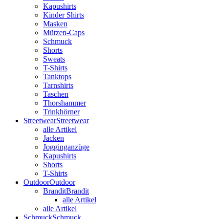
Kapushirts
Kinder Shirts
Masken
Mützen-Caps
Schmuck
Shorts
Sweats
T-Shirts
Tanktops
Tarnshirts
Taschen
Thorshammer
Trinkhörner
Streetwear
Streetwear
alle Artikel
Jacken
Jogginganzüge
Kapushirts
Shorts
T-Shirts
Outdoor
Outdoor
Brandit
Brandit
alle Artikel
alle Artikel
Schmuck
Schmuck