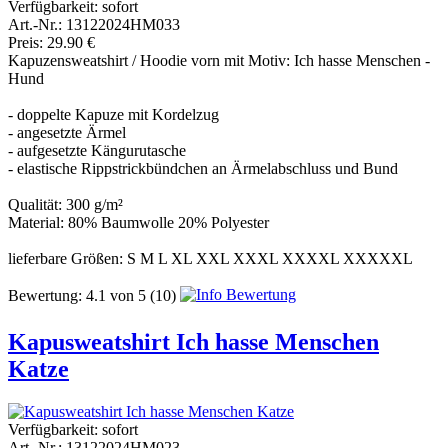
Verfügbarkeit:
sofort
Art.-Nr.: 13122024HM033
Preis: 29.90 €
Kapuzensweatshirt / Hoodie vorn mit Motiv: Ich hasse Menschen -
Hund
- doppelte Kapuze mit Kordelzug
- angesetzte Ärmel
- aufgesetzte Kängurutasche
- elastische Rippstrickbündchen an Ärmelabschluss und Bund
Qualität: 300 g/m²
Material: 80% Baumwolle 20% Polyester
lieferbare Größen: S M L XL XXL XXXL XXXXL XXXXXL
Bewertung:
4.1
von
5
(10)
Kapusweatshirt Ich hasse Menschen
Katze
Verfügbarkeit:
sofort
Art.-Nr.: 13122024HM023