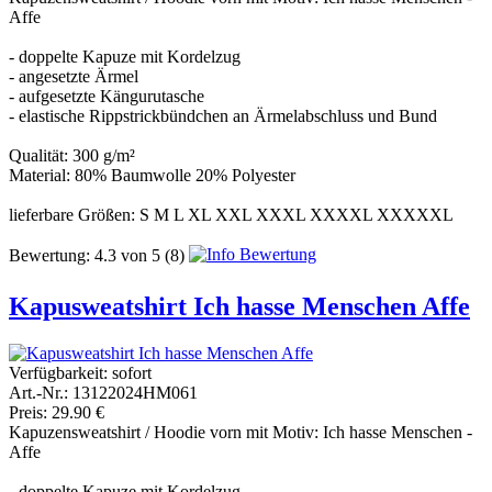
Affe
- doppelte Kapuze mit Kordelzug
- angesetzte Ärmel
- aufgesetzte Kängurutasche
- elastische Rippstrickbündchen an Ärmelabschluss und Bund
Qualität: 300 g/m²
Material: 80% Baumwolle 20% Polyester
lieferbare Größen: S M L XL XXL XXXL XXXXL XXXXXL
Bewertung:
4.3
von
5
(8)
Kapusweatshirt Ich hasse Menschen Affe
Verfügbarkeit:
sofort
Art.-Nr.: 13122024HM061
Preis: 29.90 €
Kapuzensweatshirt / Hoodie vorn mit Motiv: Ich hasse Menschen -
Affe
- doppelte Kapuze mit Kordelzug