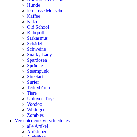
Hunde
Ich hasse Menschen
Kaffee
Katzen
Old School
Ruhrpott
Sarkasmus
Schädel
Schweine
Snarky Lady
Spardosen
Sprüche
Steampunk
Streetart
Surfer
Teddybären
Tiere
Unloved Toys
Voodoo
Wikinger
Zombies
Verschiedenes
Verschiedenes
alle Artikel
Aufkleber