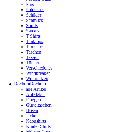
Pins
Poloshirts
Schilder
Schmuck
Shorts
Sweats
T-Shirts
Tanktops
Tarnshirts
Taschen
Tassen
Tücher
Verschiedenes
Windbreaker
Wollmützen
Bochum
Bochum
alle Artikel
Aufkleber
Flaggen
Gürteltaschen
Hosen
Jacken
Kapushirts
Kinder Shirts
Mützen-Caps