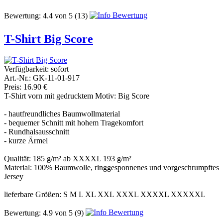
Bewertung:
4.4
von
5
(13)
T-Shirt Big Score
Verfügbarkeit:
sofort
Art.-Nr.: GK-11-01-917
Preis: 16.90 €
T-Shirt vorn mit gedrucktem Motiv: Big Score
- hautfreundliches Baumwollmaterial
- bequemer Schnitt mit hohem Tragekomfort
- Rundhalsausschnitt
- kurze Ärmel
Qualität: 185 g/m² ab XXXXL 193 g/m²
Material: 100% Baumwolle, ringgesponnenes und vorgeschrumpftes
Jersey
lieferbare Größen: S M L XL XXL XXXL XXXXL XXXXXL
Bewertung:
4.9
von
5
(9)