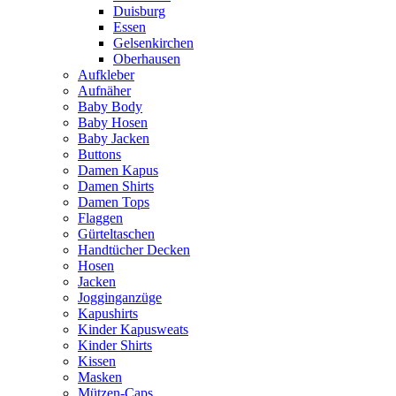
Duisburg
Essen
Gelsenkirchen
Oberhausen
Aufkleber
Aufnäher
Baby Body
Baby Hosen
Baby Jacken
Buttons
Damen Kapus
Damen Shirts
Damen Tops
Flaggen
Gürteltaschen
Handtücher Decken
Hosen
Jacken
Jogginganzüge
Kapushirts
Kinder Kapusweats
Kinder Shirts
Kissen
Masken
Mützen-Caps