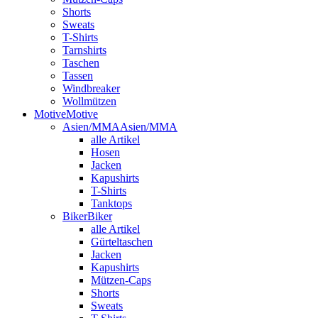
Shorts
Sweats
T-Shirts
Tarnshirts
Taschen
Tassen
Windbreaker
Wollmützen
Motive
Motive
Asien/MMA
Asien/MMA
alle Artikel
Hosen
Jacken
Kapushirts
T-Shirts
Tanktops
Biker
Biker
alle Artikel
Gürteltaschen
Jacken
Kapushirts
Mützen-Caps
Shorts
Sweats