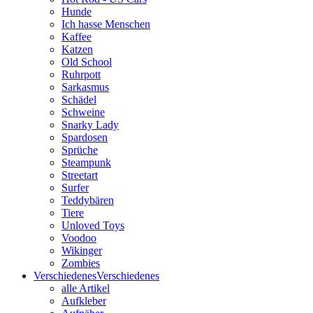
Hunde
Ich hasse Menschen
Kaffee
Katzen
Old School
Ruhrpott
Sarkasmus
Schädel
Schweine
Snarky Lady
Spardosen
Sprüche
Steampunk
Streetart
Surfer
Teddybären
Tiere
Unloved Toys
Voodoo
Wikinger
Zombies
Verschiedenes
Verschiedenes
alle Artikel
Aufkleber