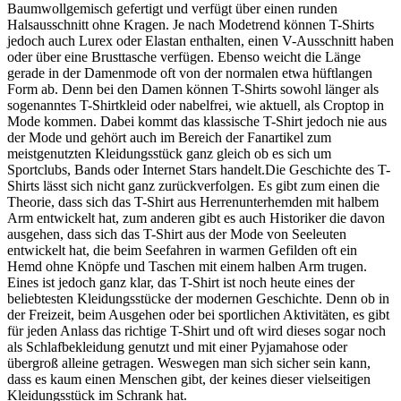
Baumwollgemisch gefertigt und verfügt über einen runden
Halsausschnitt ohne Kragen. Je nach Modetrend können T-Shirts
jedoch auch Lurex
oder Elastan enthalten, einen V-Ausschnitt haben
oder über eine Brusttasche verfügen. Ebenso weicht die Länge
gerade in der Damenmode oft von der normalen etwa hüftlangen
Form ab. Denn bei den Damen können T-Shirts sowohl länger als
sogenanntes T-Shirtkleid oder nabelfrei, wie aktuell, als Croptop in
Mode kommen. Dabei kommt das klassische T-Shirt jedoch nie aus
der Mode und gehört auch im Bereich der Fanartikel zum
meistgenutzten Kleidungsstück ganz gleich ob es sich um
Sportclubs, Bands oder Internet Stars handelt.Die Geschichte des T-
Shirts lässt sich nicht ganz zurückverfolgen. Es gibt zum einen die
Theorie, dass sich das T-Shirt aus Herrenunterhemden mit halbem
Arm entwickelt hat, zum anderen gibt es auch Historiker die davon
ausgehen, dass sich das T-Shirt aus der Mode von Seeleuten
entwickelt hat, die beim Seefahren in warmen Gefilden oft ein
Hemd ohne Knöpfe und Taschen mit einem halben Arm trugen.
Eines ist jedoch ganz klar, das T-Shirt ist noch heute eines der
beliebtesten Kleidungsstücke der modernen Geschichte. Denn ob in
der Freizeit, beim Ausgehen oder bei sportlichen Aktivitäten, es gibt
für jeden Anlass das richtige T-Shirt und oft wird dieses sogar noch
als Schlafbekleidung genutzt und mit einer Pyjamahose oder
übergroß alleine getragen. Weswegen man sich sicher sein kann,
dass es kaum einen Menschen gibt, der keines dieser vielseitigen
Kleidungsstück im Schrank hat.