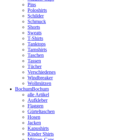
Pins
Poloshirts
Schilder
Schmuck
Shorts
Sweats
T-Shirts
Tanktops
Tarnshirts
Taschen
Tassen
Tücher
Verschiedenes
Windbreaker
Wollmützen
Bochum
Bochum
alle Artikel
Aufkleber
Flaggen
Gürteltaschen
Hosen
Jacken
Kapushirts
Kinder Shirts
Mützen-Caps