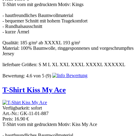
T-Shirt vorn mit gedrucktem Motiv: Kings
- hautfreundliches Baumwollmaterial
- bequemer Schnitt mit hohem Tragekomfort
- Rundhalsausschnitt
- kurze Ärmel
Qualität: 185 g/m² ab XXXXL 193 g/m²
Material: 100% Baumwolle, ringgesponnenes und vorgeschrumpftes
Jersey
lieferbare Größen: S M L XL XXL XXXL XXXXL XXXXXL
Bewertung:
4.6
von
5
(9)
T-Shirt Kiss My Ace
Verfügbarkeit:
sofort
Art.-Nr.: GK-11-01-887
Preis: 16.90 €
T-Shirt vorn mit gedrucktem Motiv: Kiss My Ace
- hautfreundliches Baumwollmaterial