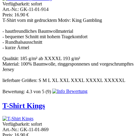
Verfügbarkeit:
sofort
Art.-Nr.: GK-11-01-914
Preis: 16.90 €
T-Shirt vorn mit gedrucktem Motiv: King Gambling
- hautfreundliches Baumwollmaterial
- bequemer Schnitt mit hohem Tragekomfort
- Rundhalsausschnitt
- kurze Ärmel
Qualität: 185 g/m² ab XXXXL 193 g/m²
Material: 100% Baumwolle, ringgesponnenes und vorgeschrumpftes
Jersey
lieferbare Größen: S M L XL XXL XXXL XXXXL XXXXXL
Bewertung:
4.3
von
5
(9)
T-Shirt Kings
Verfügbarkeit:
sofort
Art.-Nr.: GK-11-01-869
Preis: 16.90 €