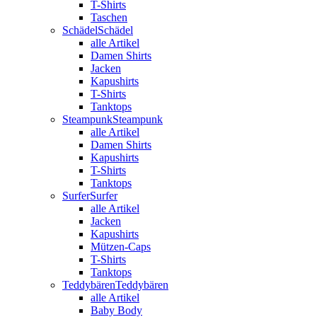
T-Shirts
Taschen
Schädel
Schädel
alle Artikel
Damen Shirts
Jacken
Kapushirts
T-Shirts
Tanktops
Steampunk
Steampunk
alle Artikel
Damen Shirts
Kapushirts
T-Shirts
Tanktops
Surfer
Surfer
alle Artikel
Jacken
Kapushirts
Mützen-Caps
T-Shirts
Tanktops
Teddybären
Teddybären
alle Artikel
Baby Body