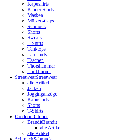
Kapushirts
Kinder Shirts
Masken
Mützen-Caps
Schmuck
Shorts
Sweats
T-Shirts
Tanktops
Tarnshirts
Taschen
Thorshammer
Trinkhörner
Streetwear
Streetwear
alle Artikel
Jacken
Jogginganzüge
Kapushirts
Shorts
T-Shirts
Outdoor
Outdoor
Brandit
Brandit
alle Artikel
alle Artikel
Schmuck
Schmuck