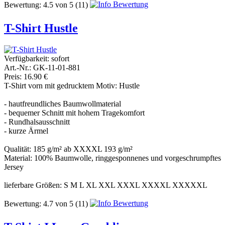
Bewertung:
4.5
von
5
(11)
T-Shirt Hustle
Verfügbarkeit:
sofort
Art.-Nr.: GK-11-01-881
Preis: 16.90 €
T-Shirt vorn mit gedrucktem Motiv: Hustle
- hautfreundliches Baumwollmaterial
- bequemer Schnitt mit hohem Tragekomfort
- Rundhalsausschnitt
- kurze Ärmel
Qualität: 185 g/m² ab XXXXL 193 g/m²
Material: 100% Baumwolle, ringgesponnenes und vorgeschrumpftes
Jersey
lieferbare Größen: S M L XL XXL XXXL XXXXL XXXXXL
Bewertung:
4.7
von
5
(11)