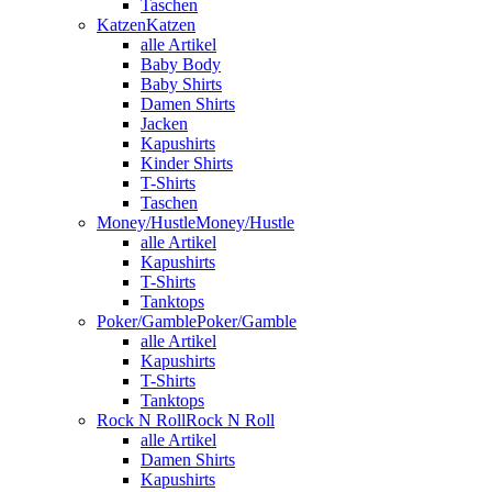
Taschen
Katzen
Katzen
alle Artikel
Baby Body
Baby Shirts
Damen Shirts
Jacken
Kapushirts
Kinder Shirts
T-Shirts
Taschen
Money/Hustle
Money/Hustle
alle Artikel
Kapushirts
T-Shirts
Tanktops
Poker/Gamble
Poker/Gamble
alle Artikel
Kapushirts
T-Shirts
Tanktops
Rock N Roll
Rock N Roll
alle Artikel
Damen Shirts
Kapushirts