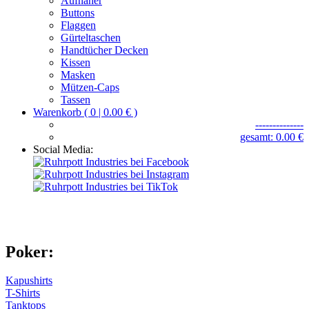
Aufnäher
Buttons
Flaggen
Gürteltaschen
Handtücher Decken
Kissen
Masken
Mützen-Caps
Tassen
Warenkorb ( 0 | 0.00 € )
--------------
gesamt: 0.00 €
Social Media:
Poker:
Kapushirts
T-Shirts
Tanktops