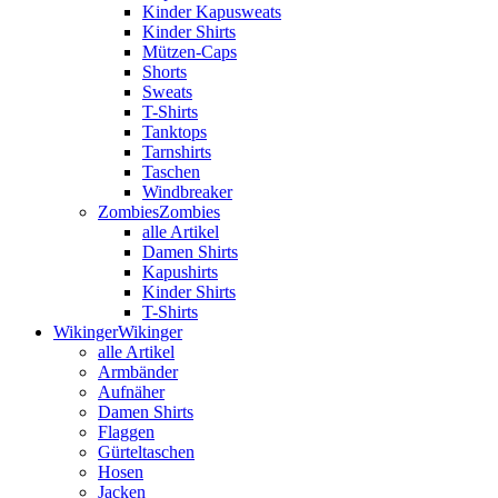
Kinder Kapusweats
Kinder Shirts
Mützen-Caps
Shorts
Sweats
T-Shirts
Tanktops
Tarnshirts
Taschen
Windbreaker
Zombies
Zombies
alle Artikel
Damen Shirts
Kapushirts
Kinder Shirts
T-Shirts
Wikinger
Wikinger
alle Artikel
Armbänder
Aufnäher
Damen Shirts
Flaggen
Gürteltaschen
Hosen
Jacken