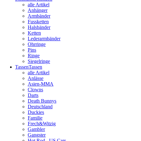
alle Artikel
Anhänger
Armbänder
Fussketten
Halsbänder
Ketten
Lederarmbänder
Ohrringe
Pins
Ringe
Siegelringe
Tassen
Tassen
alle Artikel
Anlässe
Asien-MMA
Clowns
Darts
Death Bunnys
Deutschland
Duckies
Familie
Frech&Witzig
Gambler
Gangster
Hot Rod - US Cars