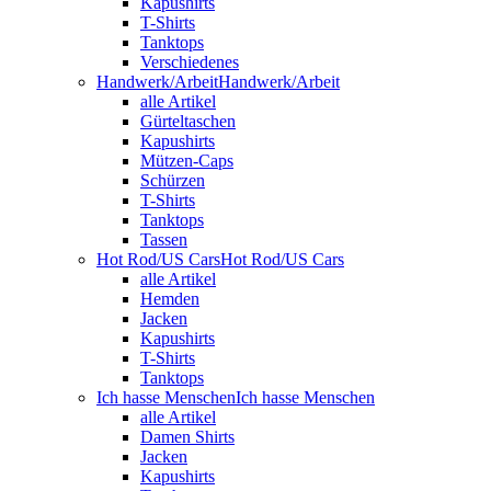
Kapushirts
T-Shirts
Tanktops
Verschiedenes
Handwerk/Arbeit
Handwerk/Arbeit
alle Artikel
Gürteltaschen
Kapushirts
Mützen-Caps
Schürzen
T-Shirts
Tanktops
Tassen
Hot Rod/US Cars
Hot Rod/US Cars
alle Artikel
Hemden
Jacken
Kapushirts
T-Shirts
Tanktops
Ich hasse Menschen
Ich hasse Menschen
alle Artikel
Damen Shirts
Jacken
Kapushirts