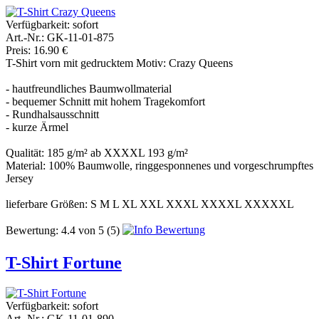
Verfügbarkeit:
sofort
Art.-Nr.: GK-11-01-875
Preis: 16.90 €
T-Shirt vorn mit gedrucktem Motiv: Crazy Queens
- hautfreundliches Baumwollmaterial
- bequemer Schnitt mit hohem Tragekomfort
- Rundhalsausschnitt
- kurze Ärmel
Qualität: 185 g/m² ab XXXXL 193 g/m²
Material: 100% Baumwolle, ringgesponnenes und vorgeschrumpftes
Jersey
lieferbare Größen: S M L XL XXL XXXL XXXXL XXXXXL
Bewertung:
4.4
von
5
(5)
T-Shirt Fortune
Verfügbarkeit:
sofort
Art.-Nr.: GK-11-01-890