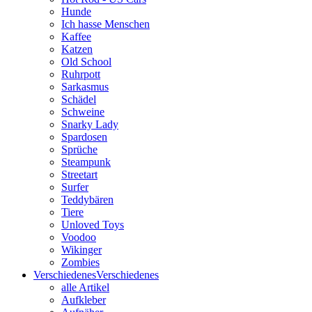
Hunde
Ich hasse Menschen
Kaffee
Katzen
Old School
Ruhrpott
Sarkasmus
Schädel
Schweine
Snarky Lady
Spardosen
Sprüche
Steampunk
Streetart
Surfer
Teddybären
Tiere
Unloved Toys
Voodoo
Wikinger
Zombies
Verschiedenes
Verschiedenes
alle Artikel
Aufkleber