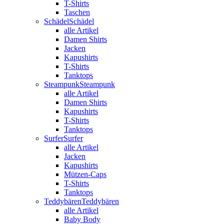
T-Shirts
Taschen
Schädel
Schädel
alle Artikel
Damen Shirts
Jacken
Kapushirts
T-Shirts
Tanktops
Steampunk
Steampunk
alle Artikel
Damen Shirts
Kapushirts
T-Shirts
Tanktops
Surfer
Surfer
alle Artikel
Jacken
Kapushirts
Mützen-Caps
T-Shirts
Tanktops
Teddybären
Teddybären
alle Artikel
Baby Body