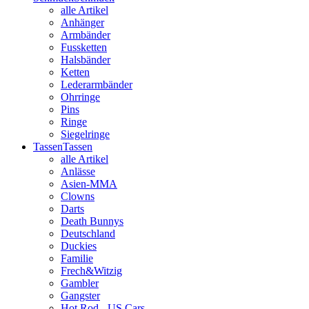
alle Artikel
Anhänger
Armbänder
Fussketten
Halsbänder
Ketten
Lederarmbänder
Ohrringe
Pins
Ringe
Siegelringe
Tassen
Tassen
alle Artikel
Anlässe
Asien-MMA
Clowns
Darts
Death Bunnys
Deutschland
Duckies
Familie
Frech&Witzig
Gambler
Gangster
Hot Rod - US Cars