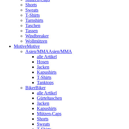
Shorts
Sweats
T-Shirts
Tarnshirts
Taschen
Tassen
Windbreaker
Wollmützen
Motive
Motive
Asien/MMA
Asien/MMA
alle Artikel
Hosen
Jacken
Kapushirts
T-Shirts
Tanktops
Biker
Biker
alle Artikel
Gürteltaschen
Jacken
Kapushirts
Mützen-Caps
Shorts
Sweats