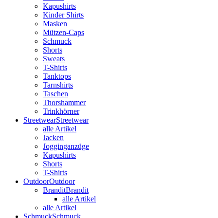
Kapushirts
Kinder Shirts
Masken
Mützen-Caps
Schmuck
Shorts
Sweats
T-Shirts
Tanktops
Tarnshirts
Taschen
Thorshammer
Trinkhörner
Streetwear
Streetwear
alle Artikel
Jacken
Jogginganzüge
Kapushirts
Shorts
T-Shirts
Outdoor
Outdoor
Brandit
Brandit
alle Artikel
alle Artikel
Schmuck
Schmuck