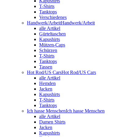
Kapushirts
T-Shirts
Tanktops
Verschiedenes
Handwerk/Arbeit
Handwerk/Arbeit
alle Artikel
Gürteltaschen
Kapushirts
Mützen-Caps
Schürzen
T-Shirts
Tanktops
Tassen
Hot Rod/US Cars
Hot Rod/US Cars
alle Artikel
Hemden
Jacken
Kapushirts
T-Shirts
Tanktops
Ich hasse Menschen
Ich hasse Menschen
alle Artikel
Damen Shirts
Jacken
Kapushirts