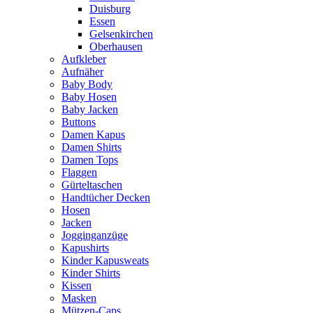
Duisburg
Essen
Gelsenkirchen
Oberhausen
Aufkleber
Aufnäher
Baby Body
Baby Hosen
Baby Jacken
Buttons
Damen Kapus
Damen Shirts
Damen Tops
Flaggen
Gürteltaschen
Handtücher Decken
Hosen
Jacken
Jogginganzüge
Kapushirts
Kinder Kapusweats
Kinder Shirts
Kissen
Masken
Mützen-Caps