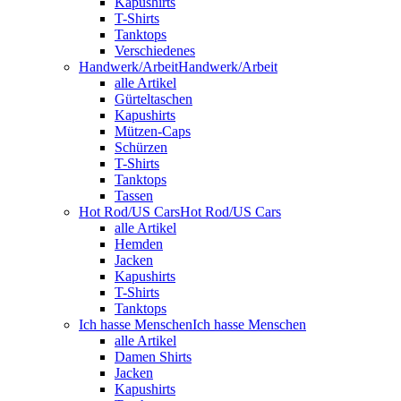
Kapushirts
T-Shirts
Tanktops
Verschiedenes
Handwerk/Arbeit
Handwerk/Arbeit
alle Artikel
Gürteltaschen
Kapushirts
Mützen-Caps
Schürzen
T-Shirts
Tanktops
Tassen
Hot Rod/US Cars
Hot Rod/US Cars
alle Artikel
Hemden
Jacken
Kapushirts
T-Shirts
Tanktops
Ich hasse Menschen
Ich hasse Menschen
alle Artikel
Damen Shirts
Jacken
Kapushirts