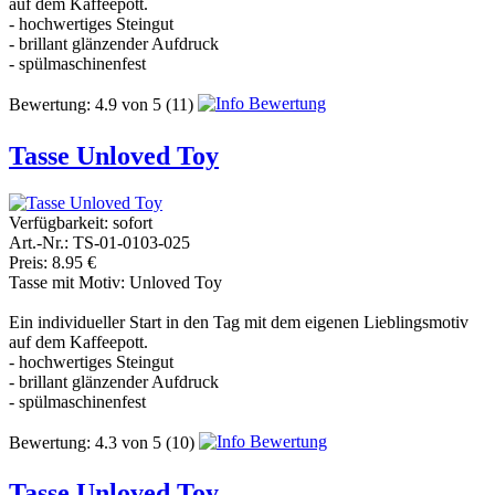
auf dem Kaffeepott.
- hochwertiges Steingut
- brillant glänzender Aufdruck
- spülmaschinenfest
Bewertung:
4.9
von
5
(11)
Tasse Unloved Toy
Verfügbarkeit:
sofort
Art.-Nr.: TS-01-0103-025
Preis: 8.95 €
Tasse mit Motiv: Unloved Toy
Ein individueller Start in den Tag mit dem eigenen Lieblingsmotiv
auf dem Kaffeepott.
- hochwertiges Steingut
- brillant glänzender Aufdruck
- spülmaschinenfest
Bewertung:
4.3
von
5
(10)
Tasse Unloved Toy