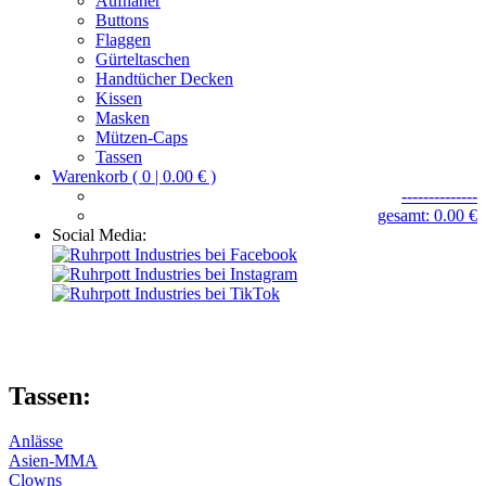
Aufnäher
Buttons
Flaggen
Gürteltaschen
Handtücher Decken
Kissen
Masken
Mützen-Caps
Tassen
Warenkorb ( 0 | 0.00 € )
--------------
gesamt: 0.00 €
Social Media:
Tassen:
Anlässe
Asien-MMA
Clowns