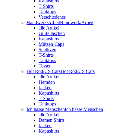
Kapushirts
T-Shirts
Tanktops
Verschiedenes
Handwerk/Arbeit
Handwerk/Arbeit
alle Artikel
Gürteltaschen
Kapushirts
Mützen-Caps
Schürzen
T-Shirts
Tanktops
Tassen
Hot Rod/US Cars
Hot Rod/US Cars
alle Artikel
Hemden
Jacken
Kapushirts
T-Shirts
Tanktops
Ich hasse Menschen
Ich hasse Menschen
alle Artikel
Damen Shirts
Jacken
Kapushirts