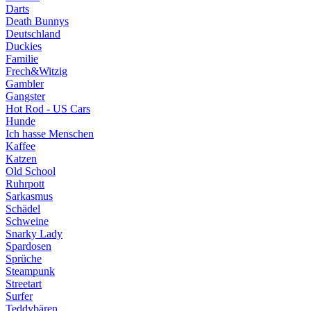
Darts
Death Bunnys
Deutschland
Duckies
Familie
Frech&Witzig
Gambler
Gangster
Hot Rod - US Cars
Hunde
Ich hasse Menschen
Kaffee
Katzen
Old School
Ruhrpott
Sarkasmus
Schädel
Schweine
Snarky Lady
Spardosen
Sprüche
Steampunk
Streetart
Surfer
Teddybären