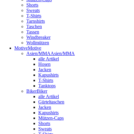
Shorts
Sweats
T-Shirts
Tarnshirts
Taschen
Tassen
Windbreaker
Wollmützen
Motive
Motive
Asien/MMA
Asien/MMA
alle Artikel
Hosen
Jacken
Kapushirts
T-Shirts
Tanktops
Biker
Biker
alle Artikel
Gürteltaschen
Jacken
Kapushirts
Mützen-Caps
Shorts
Sweats