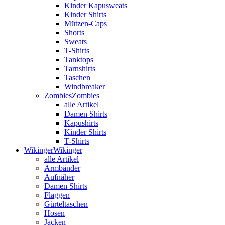
Kinder Kapusweats
Kinder Shirts
Mützen-Caps
Shorts
Sweats
T-Shirts
Tanktops
Tarnshirts
Taschen
Windbreaker
Zombies
Zombies
alle Artikel
Damen Shirts
Kapushirts
Kinder Shirts
T-Shirts
Wikinger
Wikinger
alle Artikel
Armbänder
Aufnäher
Damen Shirts
Flaggen
Gürteltaschen
Hosen
Jacken