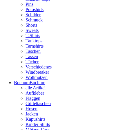
Pins
Poloshirts
Schilder
Schmuck
Shorts
Sweats
T-Shirts
Tanktops
Tarnshirts
Taschen
Tassen
Tücher
Verschiedenes
Windbreaker
Wollmützen
Bochum
Bochum
alle Artikel
Aufkleber
Flaggen
Gürteltaschen
Hosen
Jacken
Kapushirts
Kinder Shirts
Mützen-Caps