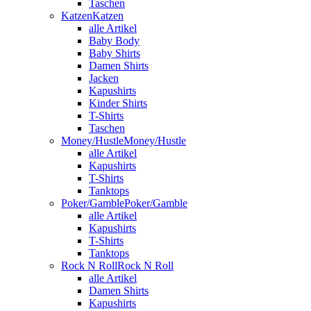
Taschen
Katzen
Katzen
alle Artikel
Baby Body
Baby Shirts
Damen Shirts
Jacken
Kapushirts
Kinder Shirts
T-Shirts
Taschen
Money/Hustle
Money/Hustle
alle Artikel
Kapushirts
T-Shirts
Tanktops
Poker/Gamble
Poker/Gamble
alle Artikel
Kapushirts
T-Shirts
Tanktops
Rock N Roll
Rock N Roll
alle Artikel
Damen Shirts
Kapushirts