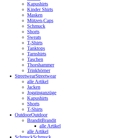
Kapushirts
Kinder Shirts
Masken
Mützen-Caps
Schmuck
Shorts
Sweats
T-Shirts
Tanktops
Tarnshirts
Taschen
Thorshammer
Trinkhörner
Streetwear
Streetwear
alle Artikel
Jacken
Jogginganzüge
Kapushirts
Shorts
T-Shirts
Outdoor
Outdoor
Brandit
Brandit
alle Artikel
alle Artikel
Schmuck
Schmuck