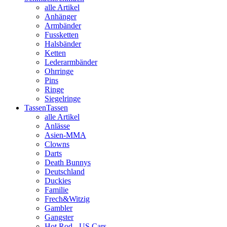
alle Artikel
Anhänger
Armbänder
Fussketten
Halsbänder
Ketten
Lederarmbänder
Ohrringe
Pins
Ringe
Siegelringe
Tassen
Tassen
alle Artikel
Anlässe
Asien-MMA
Clowns
Darts
Death Bunnys
Deutschland
Duckies
Familie
Frech&Witzig
Gambler
Gangster
Hot Rod - US Cars