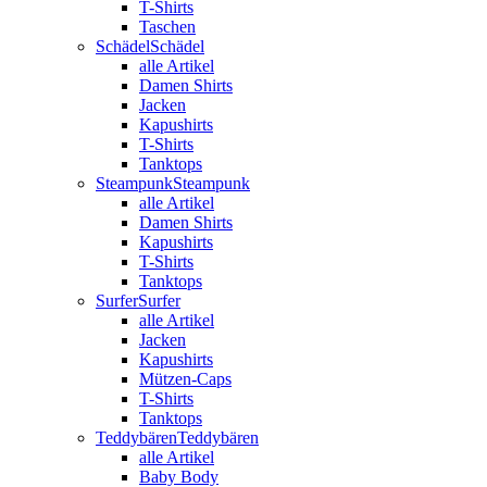
T-Shirts
Taschen
Schädel
Schädel
alle Artikel
Damen Shirts
Jacken
Kapushirts
T-Shirts
Tanktops
Steampunk
Steampunk
alle Artikel
Damen Shirts
Kapushirts
T-Shirts
Tanktops
Surfer
Surfer
alle Artikel
Jacken
Kapushirts
Mützen-Caps
T-Shirts
Tanktops
Teddybären
Teddybären
alle Artikel
Baby Body