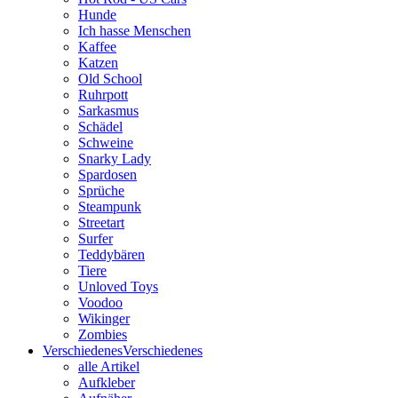
Hunde
Ich hasse Menschen
Kaffee
Katzen
Old School
Ruhrpott
Sarkasmus
Schädel
Schweine
Snarky Lady
Spardosen
Sprüche
Steampunk
Streetart
Surfer
Teddybären
Tiere
Unloved Toys
Voodoo
Wikinger
Zombies
Verschiedenes
Verschiedenes
alle Artikel
Aufkleber