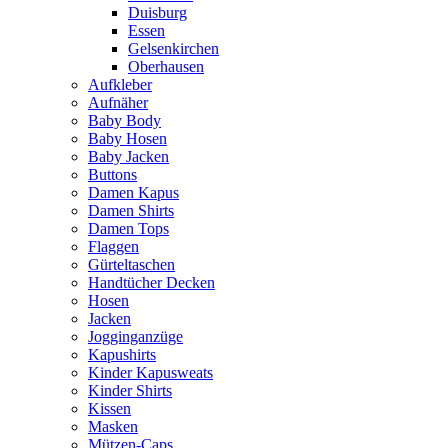
Duisburg
Essen
Gelsenkirchen
Oberhausen
Aufkleber
Aufnäher
Baby Body
Baby Hosen
Baby Jacken
Buttons
Damen Kapus
Damen Shirts
Damen Tops
Flaggen
Gürteltaschen
Handtücher Decken
Hosen
Jacken
Jogginganzüge
Kapushirts
Kinder Kapusweats
Kinder Shirts
Kissen
Masken
Mützen-Caps