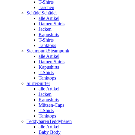
T-Shirts
Taschen
Schädel
Schädel
alle Artikel
Damen Shirts
Jacken
Kapushirts
T-Shirts
Tanktops
Steampunk
Steampunk
alle Artikel
Damen Shirts
Kapushirts
T-Shirts
Tanktops
Surfer
Surfer
alle Artikel
Jacken
Kapushirts
Mützen-Caps
T-Shirts
Tanktops
Teddybären
Teddybären
alle Artikel
Baby Body