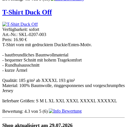
T-Shirt Duck Off
Verfügbarkeit:
sofort
Art.-Nr.: SKL-0207-003
Preis: 16.90 €
T-Shirt vorn mit gedrucktem Duckie/Enten-Motiv.
- hautfreundliches Baumwollmaterial
- bequemer Schnitt mit hohem Tragekomfort
- Rundhalsausschnitt
- kurze Ärmel
Qualität: 185 g/m² ab XXXXL 193 g/m²
Material: 100% Baumwolle, ringgesponnenes und vorgeschrumpftes
Jersey
lieferbare Größen: S M L XL XXL XXXL XXXXL XXXXXL
Bewertung:
4.3
von
5
(6)
Shop aktualisiert am 29.07.2026