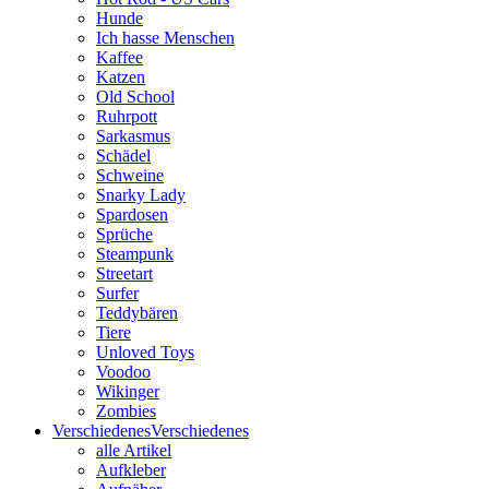
Hunde
Ich hasse Menschen
Kaffee
Katzen
Old School
Ruhrpott
Sarkasmus
Schädel
Schweine
Snarky Lady
Spardosen
Sprüche
Steampunk
Streetart
Surfer
Teddybären
Tiere
Unloved Toys
Voodoo
Wikinger
Zombies
Verschiedenes
Verschiedenes
alle Artikel
Aufkleber