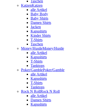
Taschen
Katzen
Katzen
alle Artikel
Baby Body
Baby Shirts
Damen Shirts
Jacken
Kapushirts
Kinder Shirts
T-Shirts
Taschen
Money/Hustle
Money/Hustle
alle Artikel
Kapushirts
T-Shirts
Tanktops
Poker/Gamble
Poker/Gamble
alle Artikel
Kapushirts
T-Shirts
Tanktops
Rock N Roll
Rock N Roll
alle Artikel
Damen Shirts
Kapushirts