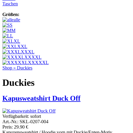
Taschen
Größen:
alle
S
M
L
XL
XXL
XXXL
XXXXL
XXXXXL
Shop
»
Duckies
Duckies
Kapusweatshirt Duck Off
Verfügbarkeit:
sofort
Art.-Nr.: SKL-0207-004
Preis: 29.90 €
Kapuzensweatshirt / Hoodie vorn mit Duckie/Enten-Motiv.