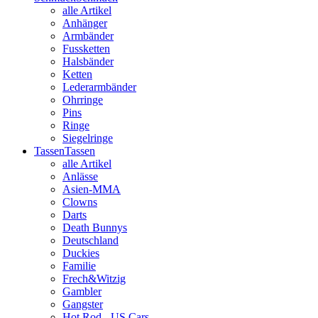
alle Artikel
Anhänger
Armbänder
Fussketten
Halsbänder
Ketten
Lederarmbänder
Ohrringe
Pins
Ringe
Siegelringe
Tassen
Tassen
alle Artikel
Anlässe
Asien-MMA
Clowns
Darts
Death Bunnys
Deutschland
Duckies
Familie
Frech&Witzig
Gambler
Gangster
Hot Rod - US Cars