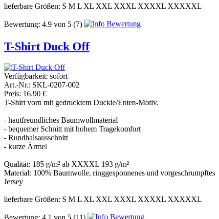
lieferbare Größen: S M L XL XXL XXXL XXXXL XXXXXL
Bewertung:
4.9
von
5
(7)
T-Shirt Duck Off
Verfügbarkeit:
sofort
Art.-Nr.: SKL-0207-002
Preis: 16.90 €
T-Shirt vorn mit gedrucktem Duckie/Enten-Motiv.
- hautfreundliches Baumwollmaterial
- bequemer Schnitt mit hohem Tragekomfort
- Rundhalsausschnitt
- kurze Ärmel
Qualität: 185 g/m² ab XXXXL 193 g/m²
Material: 100% Baumwolle, ringgesponnenes und vorgeschrumpftes
Jersey
lieferbare Größen: S M L XL XXL XXXL XXXXL XXXXXL
Bewertung:
4.1
von
5
(11)