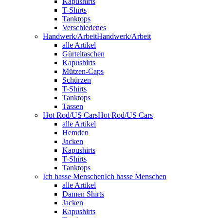
Kapushirts
T-Shirts
Tanktops
Verschiedenes
Handwerk/Arbeit
Handwerk/Arbeit
alle Artikel
Gürteltaschen
Kapushirts
Mützen-Caps
Schürzen
T-Shirts
Tanktops
Tassen
Hot Rod/US Cars
Hot Rod/US Cars
alle Artikel
Hemden
Jacken
Kapushirts
T-Shirts
Tanktops
Ich hasse Menschen
Ich hasse Menschen
alle Artikel
Damen Shirts
Jacken
Kapushirts