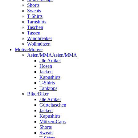
Shorts
Sweats
T-Shirts
Tarnshirts
Taschen
Tassen
Windbreaker
Wollmützen
Motive
Motive
Asien/MMA
Asien/MMA
alle Artikel
Hosen
Jacken
Kapushirts
T-Shirts
Tanktops
Biker
Biker
alle Artikel
Gürteltaschen
Jacken
Kapushirts
Mützen-Caps
Shorts
Sweats