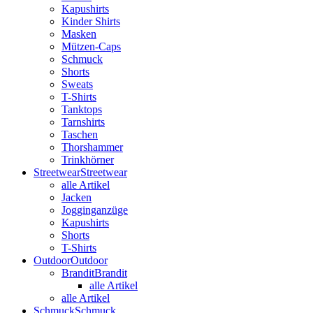
Kapushirts
Kinder Shirts
Masken
Mützen-Caps
Schmuck
Shorts
Sweats
T-Shirts
Tanktops
Tarnshirts
Taschen
Thorshammer
Trinkhörner
Streetwear
Streetwear
alle Artikel
Jacken
Jogginganzüge
Kapushirts
Shorts
T-Shirts
Outdoor
Outdoor
Brandit
Brandit
alle Artikel
alle Artikel
Schmuck
Schmuck