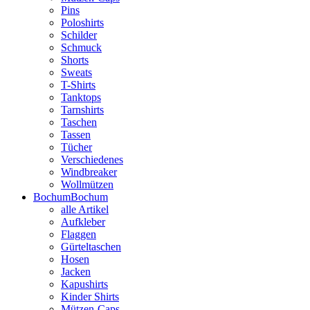
Pins
Poloshirts
Schilder
Schmuck
Shorts
Sweats
T-Shirts
Tanktops
Tarnshirts
Taschen
Tassen
Tücher
Verschiedenes
Windbreaker
Wollmützen
Bochum
Bochum
alle Artikel
Aufkleber
Flaggen
Gürteltaschen
Hosen
Jacken
Kapushirts
Kinder Shirts
Mützen-Caps