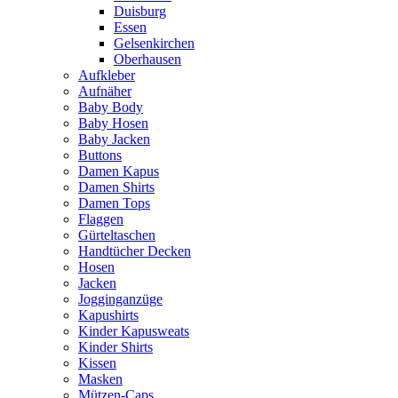
Duisburg
Essen
Gelsenkirchen
Oberhausen
Aufkleber
Aufnäher
Baby Body
Baby Hosen
Baby Jacken
Buttons
Damen Kapus
Damen Shirts
Damen Tops
Flaggen
Gürteltaschen
Handtücher Decken
Hosen
Jacken
Jogginganzüge
Kapushirts
Kinder Kapusweats
Kinder Shirts
Kissen
Masken
Mützen-Caps