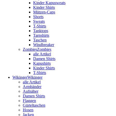
Kinder Kapusweats
Kinder Shirts
Mützen-Caps
Shorts
Sweats
T-Shirts
Tanktops
Tarnshirts
Taschen
Windbreaker
Zombies
Zombies
alle Artikel
Damen Shirts
Kapushirts
Kinder Shirts
T-Shirts
Wikinger
Wikinger
alle Artikel
Armbänder
Aufnäher
Damen Shirts
Flaggen
Gürteltaschen
Hosen
Jacken