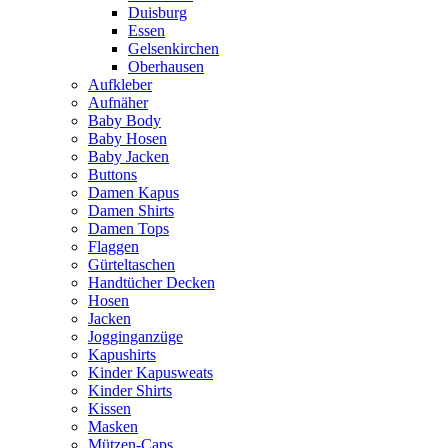
Duisburg
Essen
Gelsenkirchen
Oberhausen
Aufkleber
Aufnäher
Baby Body
Baby Hosen
Baby Jacken
Buttons
Damen Kapus
Damen Shirts
Damen Tops
Flaggen
Gürteltaschen
Handtücher Decken
Hosen
Jacken
Jogginganzüge
Kapushirts
Kinder Kapusweats
Kinder Shirts
Kissen
Masken
Mützen-Caps