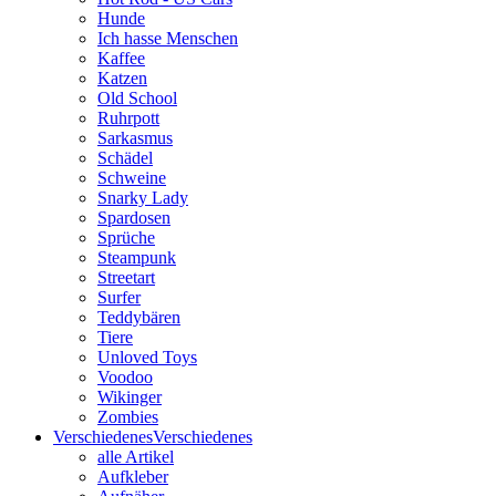
Hunde
Ich hasse Menschen
Kaffee
Katzen
Old School
Ruhrpott
Sarkasmus
Schädel
Schweine
Snarky Lady
Spardosen
Sprüche
Steampunk
Streetart
Surfer
Teddybären
Tiere
Unloved Toys
Voodoo
Wikinger
Zombies
Verschiedenes
Verschiedenes
alle Artikel
Aufkleber