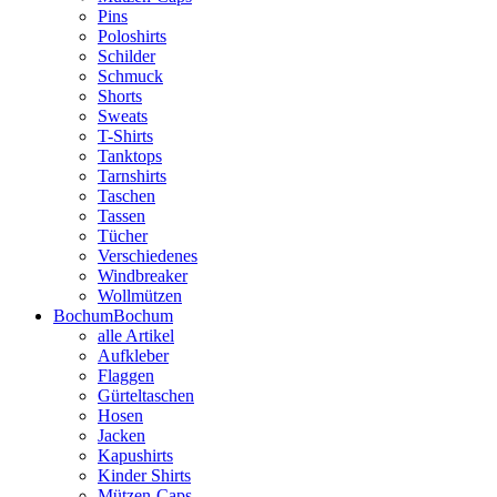
Pins
Poloshirts
Schilder
Schmuck
Shorts
Sweats
T-Shirts
Tanktops
Tarnshirts
Taschen
Tassen
Tücher
Verschiedenes
Windbreaker
Wollmützen
Bochum
Bochum
alle Artikel
Aufkleber
Flaggen
Gürteltaschen
Hosen
Jacken
Kapushirts
Kinder Shirts
Mützen-Caps