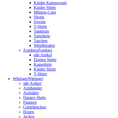
Kinder Kapusweats
Kinder Shirts
Mützen-Caps
Shorts
Sweats
T-Shirts
Tanktops
Tarnshirts
Taschen
Windbreaker
Zombies
Zombies
alle Artikel
Damen Shirts
Kapushirts
Kinder Shirts
T-Shirts
Wikinger
Wikinger
alle Artikel
Armbänder
Aufnäher
Damen Shirts
Flaggen
Gürteltaschen
Hosen
Jacken