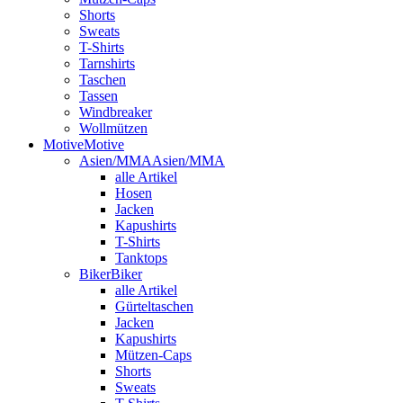
Shorts
Sweats
T-Shirts
Tarnshirts
Taschen
Tassen
Windbreaker
Wollmützen
Motive
Motive
Asien/MMA
Asien/MMA
alle Artikel
Hosen
Jacken
Kapushirts
T-Shirts
Tanktops
Biker
Biker
alle Artikel
Gürteltaschen
Jacken
Kapushirts
Mützen-Caps
Shorts
Sweats