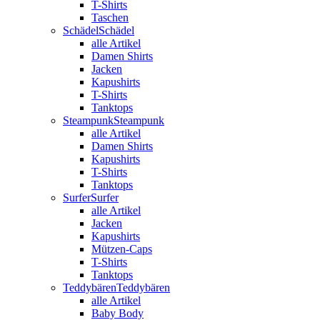
T-Shirts
Taschen
Schädel
Schädel
alle Artikel
Damen Shirts
Jacken
Kapushirts
T-Shirts
Tanktops
Steampunk
Steampunk
alle Artikel
Damen Shirts
Kapushirts
T-Shirts
Tanktops
Surfer
Surfer
alle Artikel
Jacken
Kapushirts
Mützen-Caps
T-Shirts
Tanktops
Teddybären
Teddybären
alle Artikel
Baby Body