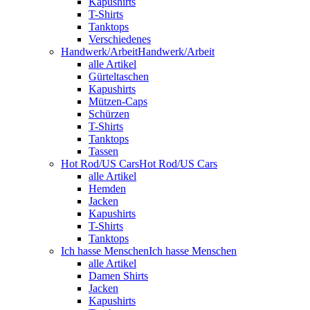
Kapushirts
T-Shirts
Tanktops
Verschiedenes
Handwerk/Arbeit
Handwerk/Arbeit
alle Artikel
Gürteltaschen
Kapushirts
Mützen-Caps
Schürzen
T-Shirts
Tanktops
Tassen
Hot Rod/US Cars
Hot Rod/US Cars
alle Artikel
Hemden
Jacken
Kapushirts
T-Shirts
Tanktops
Ich hasse Menschen
Ich hasse Menschen
alle Artikel
Damen Shirts
Jacken
Kapushirts