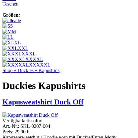
Taschen
Größen:
alle
S
M
L
XL
XXL
XXXL
XXXXL
XXXXXL
Shop
»
Duckies
»
Kapushirts
Duckies Kapushirts
Kapusweatshirt Duck Off
Verfügbarkeit:
sofort
Art.-Nr.: SKL-0207-004
Preis: 29.90 €
Kapuzensweatshirt / Hoodie vorn mit Duckie/Enten-Motiv.