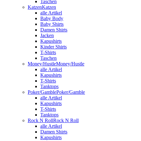
Taschen
Katzen
Katzen
alle Artikel
Baby Body
Baby Shirts
Damen Shirts
Jacken
Kapushirts
Kinder Shirts
T-Shirts
Taschen
Money/Hustle
Money/Hustle
alle Artikel
Kapushirts
T-Shirts
Tanktops
Poker/Gamble
Poker/Gamble
alle Artikel
Kapushirts
T-Shirts
Tanktops
Rock N Roll
Rock N Roll
alle Artikel
Damen Shirts
Kapushirts