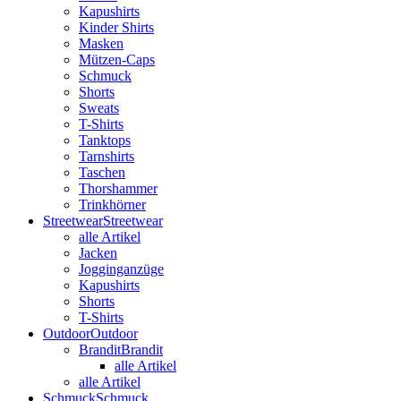
Kapushirts
Kinder Shirts
Masken
Mützen-Caps
Schmuck
Shorts
Sweats
T-Shirts
Tanktops
Tarnshirts
Taschen
Thorshammer
Trinkhörner
Streetwear
Streetwear
alle Artikel
Jacken
Jogginganzüge
Kapushirts
Shorts
T-Shirts
Outdoor
Outdoor
Brandit
Brandit
alle Artikel
alle Artikel
Schmuck
Schmuck