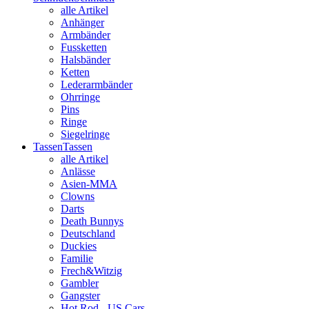
alle Artikel
Anhänger
Armbänder
Fussketten
Halsbänder
Ketten
Lederarmbänder
Ohrringe
Pins
Ringe
Siegelringe
Tassen
Tassen
alle Artikel
Anlässe
Asien-MMA
Clowns
Darts
Death Bunnys
Deutschland
Duckies
Familie
Frech&Witzig
Gambler
Gangster
Hot Rod - US Cars