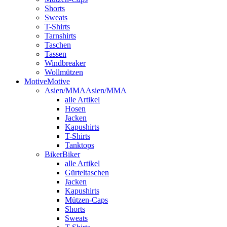
Shorts
Sweats
T-Shirts
Tarnshirts
Taschen
Tassen
Windbreaker
Wollmützen
Motive
Motive
Asien/MMA
Asien/MMA
alle Artikel
Hosen
Jacken
Kapushirts
T-Shirts
Tanktops
Biker
Biker
alle Artikel
Gürteltaschen
Jacken
Kapushirts
Mützen-Caps
Shorts
Sweats