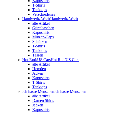
Kapushirts
T-Shirts
Tanktops
Verschiedenes
Handwerk/Arbeit
Handwerk/Arbeit
alle Artikel
Gürteltaschen
Kapushirts
Mützen-Caps
Schürzen
T-Shirts
Tanktops
Tassen
Hot Rod/US Cars
Hot Rod/US Cars
alle Artikel
Hemden
Jacken
Kapushirts
T-Shirts
Tanktops
Ich hasse Menschen
Ich hasse Menschen
alle Artikel
Damen Shirts
Jacken
Kapushirts