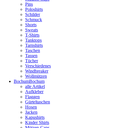
Pins
Poloshirts
Schilder
Schmuck
Shorts
Sweats
T-Shirts
Tanktops
Tarnshirts
Taschen
Tassen
Tücher
Verschiedenes
Windbreaker
Wollmützen
Bochum
Bochum
alle Artikel
Aufkleber
Flaggen
Gürteltaschen
Hosen
Jacken
Kapushirts
Kinder Shirts
Mützen-Caps