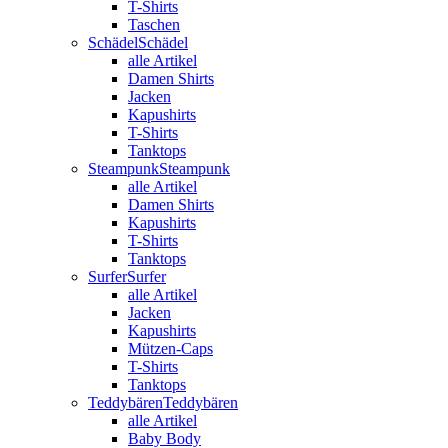
T-Shirts
Taschen
Schädel
Schädel
alle Artikel
Damen Shirts
Jacken
Kapushirts
T-Shirts
Tanktops
Steampunk
Steampunk
alle Artikel
Damen Shirts
Kapushirts
T-Shirts
Tanktops
Surfer
Surfer
alle Artikel
Jacken
Kapushirts
Mützen-Caps
T-Shirts
Tanktops
Teddybären
Teddybären
alle Artikel
Baby Body