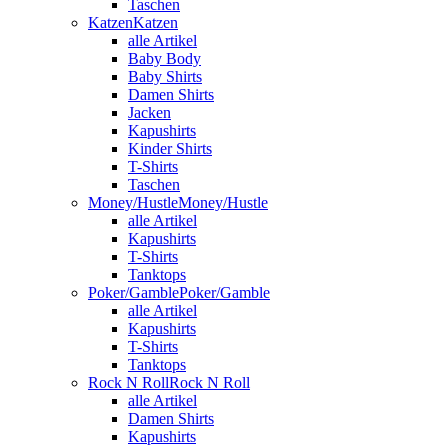
Taschen
Katzen
Katzen
alle Artikel
Baby Body
Baby Shirts
Damen Shirts
Jacken
Kapushirts
Kinder Shirts
T-Shirts
Taschen
Money/Hustle
Money/Hustle
alle Artikel
Kapushirts
T-Shirts
Tanktops
Poker/Gamble
Poker/Gamble
alle Artikel
Kapushirts
T-Shirts
Tanktops
Rock N Roll
Rock N Roll
alle Artikel
Damen Shirts
Kapushirts