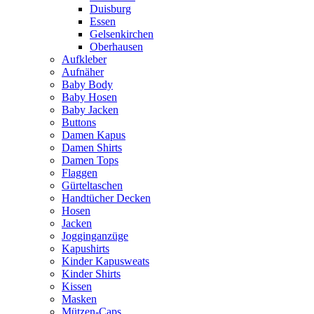
Duisburg
Essen
Gelsenkirchen
Oberhausen
Aufkleber
Aufnäher
Baby Body
Baby Hosen
Baby Jacken
Buttons
Damen Kapus
Damen Shirts
Damen Tops
Flaggen
Gürteltaschen
Handtücher Decken
Hosen
Jacken
Jogginganzüge
Kapushirts
Kinder Kapusweats
Kinder Shirts
Kissen
Masken
Mützen-Caps