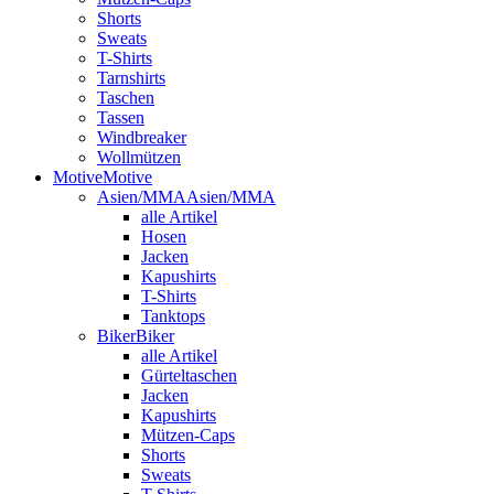
Shorts
Sweats
T-Shirts
Tarnshirts
Taschen
Tassen
Windbreaker
Wollmützen
Motive
Motive
Asien/MMA
Asien/MMA
alle Artikel
Hosen
Jacken
Kapushirts
T-Shirts
Tanktops
Biker
Biker
alle Artikel
Gürteltaschen
Jacken
Kapushirts
Mützen-Caps
Shorts
Sweats