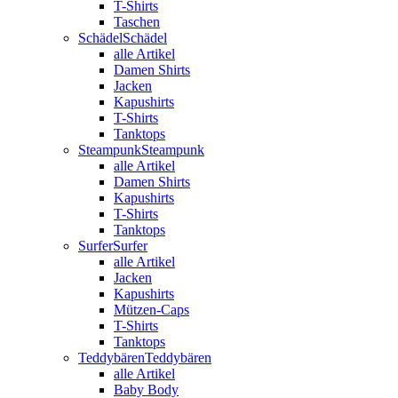
T-Shirts
Taschen
Schädel
Schädel
alle Artikel
Damen Shirts
Jacken
Kapushirts
T-Shirts
Tanktops
Steampunk
Steampunk
alle Artikel
Damen Shirts
Kapushirts
T-Shirts
Tanktops
Surfer
Surfer
alle Artikel
Jacken
Kapushirts
Mützen-Caps
T-Shirts
Tanktops
Teddybären
Teddybären
alle Artikel
Baby Body