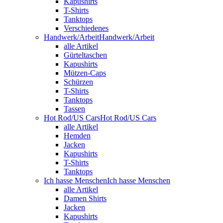
Kapushirts
T-Shirts
Tanktops
Verschiedenes
Handwerk/Arbeit
Handwerk/Arbeit
alle Artikel
Gürteltaschen
Kapushirts
Mützen-Caps
Schürzen
T-Shirts
Tanktops
Tassen
Hot Rod/US Cars
Hot Rod/US Cars
alle Artikel
Hemden
Jacken
Kapushirts
T-Shirts
Tanktops
Ich hasse Menschen
Ich hasse Menschen
alle Artikel
Damen Shirts
Jacken
Kapushirts