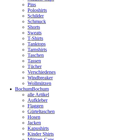
Pins
Poloshirts
Schilder
Schmuck
Shorts
Sweats
T-Shirts
Tanktops
Tarnshirts
Taschen
Tassen
Tücher
Verschiedenes
Windbreaker
Wollmützen
Bochum
Bochum
alle Artikel
Aufkleber
Flaggen
Gürteltaschen
Hosen
Jacken
Kapushirts
Kinder Shirts
Mützen-Caps