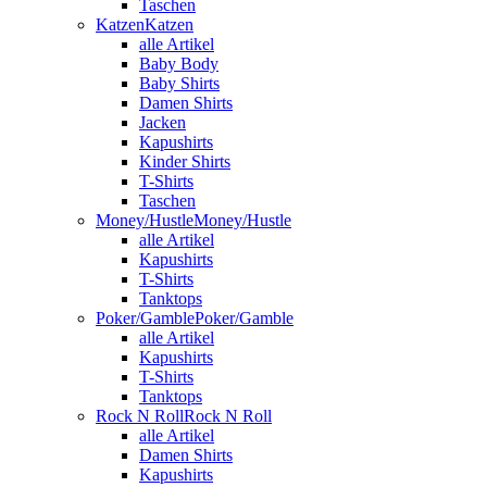
Taschen
Katzen
Katzen
alle Artikel
Baby Body
Baby Shirts
Damen Shirts
Jacken
Kapushirts
Kinder Shirts
T-Shirts
Taschen
Money/Hustle
Money/Hustle
alle Artikel
Kapushirts
T-Shirts
Tanktops
Poker/Gamble
Poker/Gamble
alle Artikel
Kapushirts
T-Shirts
Tanktops
Rock N Roll
Rock N Roll
alle Artikel
Damen Shirts
Kapushirts