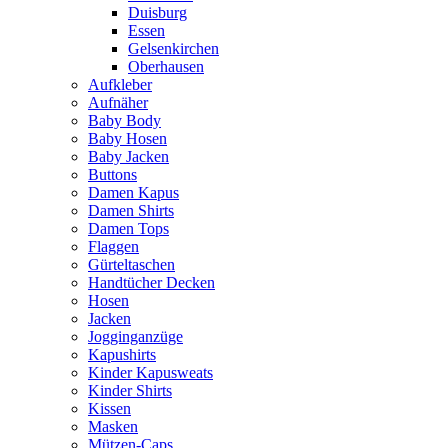
Duisburg
Essen
Gelsenkirchen
Oberhausen
Aufkleber
Aufnäher
Baby Body
Baby Hosen
Baby Jacken
Buttons
Damen Kapus
Damen Shirts
Damen Tops
Flaggen
Gürteltaschen
Handtücher Decken
Hosen
Jacken
Jogginganzüge
Kapushirts
Kinder Kapusweats
Kinder Shirts
Kissen
Masken
Mützen-Caps