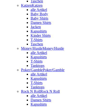
Taschen
Katzen
Katzen
alle Artikel
Baby Body
Baby Shirts
Damen Shirts
Jacken
Kapushirts
Kinder Shirts
T-Shirts
Taschen
Money/Hustle
Money/Hustle
alle Artikel
Kapushirts
T-Shirts
Tanktops
Poker/Gamble
Poker/Gamble
alle Artikel
Kapushirts
T-Shirts
Tanktops
Rock N Roll
Rock N Roll
alle Artikel
Damen Shirts
Kapushirts