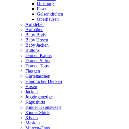
Duisburg
Essen
Gelsenkirchen
Oberhausen
Aufkleber
Aufnäher
Baby Body
Baby Hosen
Baby Jacken
Buttons
Damen Kapus
Damen Shirts
Damen Tops
Flaggen
Gürteltaschen
Handtücher Decken
Hosen
Jacken
Jogginganzüge
Kapushirts
Kinder Kapusweats
Kinder Shirts
Kissen
Masken
Mützen-Caps