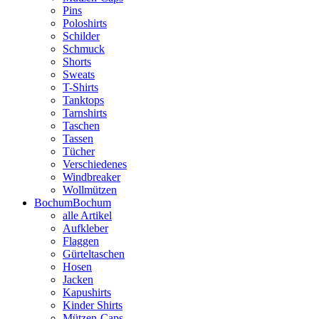
Pins
Poloshirts
Schilder
Schmuck
Shorts
Sweats
T-Shirts
Tanktops
Tarnshirts
Taschen
Tassen
Tücher
Verschiedenes
Windbreaker
Wollmützen
Bochum
Bochum
alle Artikel
Aufkleber
Flaggen
Gürteltaschen
Hosen
Jacken
Kapushirts
Kinder Shirts
Mützen-Caps