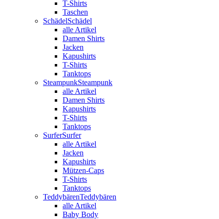
T-Shirts
Taschen
Schädel
Schädel
alle Artikel
Damen Shirts
Jacken
Kapushirts
T-Shirts
Tanktops
Steampunk
Steampunk
alle Artikel
Damen Shirts
Kapushirts
T-Shirts
Tanktops
Surfer
Surfer
alle Artikel
Jacken
Kapushirts
Mützen-Caps
T-Shirts
Tanktops
Teddybären
Teddybären
alle Artikel
Baby Body