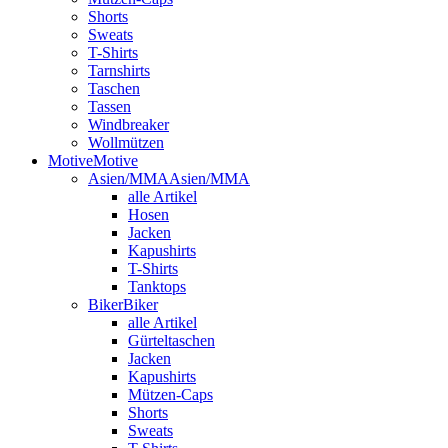
Shorts
Sweats
T-Shirts
Tarnshirts
Taschen
Tassen
Windbreaker
Wollmützen
Motive
Motive
Asien/MMA
Asien/MMA
alle Artikel
Hosen
Jacken
Kapushirts
T-Shirts
Tanktops
Biker
Biker
alle Artikel
Gürteltaschen
Jacken
Kapushirts
Mützen-Caps
Shorts
Sweats