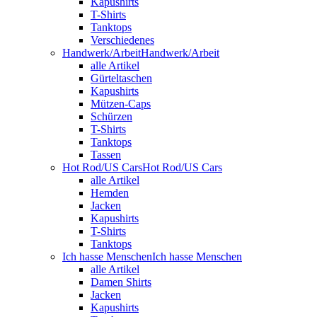
Kapushirts
T-Shirts
Tanktops
Verschiedenes
Handwerk/Arbeit
Handwerk/Arbeit
alle Artikel
Gürteltaschen
Kapushirts
Mützen-Caps
Schürzen
T-Shirts
Tanktops
Tassen
Hot Rod/US Cars
Hot Rod/US Cars
alle Artikel
Hemden
Jacken
Kapushirts
T-Shirts
Tanktops
Ich hasse Menschen
Ich hasse Menschen
alle Artikel
Damen Shirts
Jacken
Kapushirts