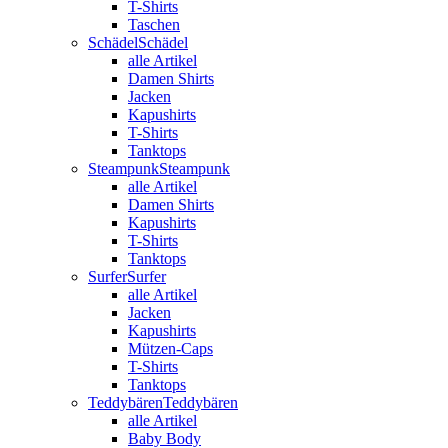
T-Shirts
Taschen
Schädel
Schädel
alle Artikel
Damen Shirts
Jacken
Kapushirts
T-Shirts
Tanktops
Steampunk
Steampunk
alle Artikel
Damen Shirts
Kapushirts
T-Shirts
Tanktops
Surfer
Surfer
alle Artikel
Jacken
Kapushirts
Mützen-Caps
T-Shirts
Tanktops
Teddybären
Teddybären
alle Artikel
Baby Body