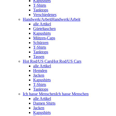
Kapushirts
T-Shirts
Tanktops
Verschiedenes
Handwerk/Arbeit
Handwerk/Arbeit
alle Artikel
Gürteltaschen
Kapushirts
Mützen-Caps
Schürzen
T-Shirts
Tanktops
Tassen
Hot Rod/US Cars
Hot Rod/US Cars
alle Artikel
Hemden
Jacken
Kapushirts
T-Shirts
Tanktops
Ich hasse Menschen
Ich hasse Menschen
alle Artikel
Damen Shirts
Jacken
Kapushirts