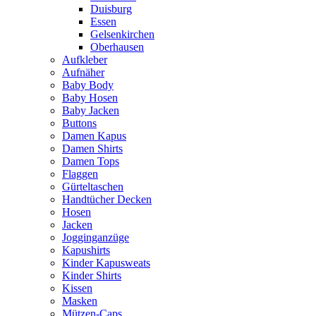
Duisburg
Essen
Gelsenkirchen
Oberhausen
Aufkleber
Aufnäher
Baby Body
Baby Hosen
Baby Jacken
Buttons
Damen Kapus
Damen Shirts
Damen Tops
Flaggen
Gürteltaschen
Handtücher Decken
Hosen
Jacken
Jogginganzüge
Kapushirts
Kinder Kapusweats
Kinder Shirts
Kissen
Masken
Mützen-Caps