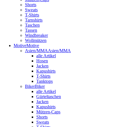
Shorts
Sweats
T-Shirts
Tarnshirts
Taschen
Tassen
Windbreaker
Wollmützen
Motive
Motive
Asien/MMA
Asien/MMA
alle Artikel
Hosen
Jacken
Kapushirts
T-Shirts
Tanktops
Biker
Biker
alle Artikel
Gürteltaschen
Jacken
Kapushirts
Mützen-Caps
Shorts
Sweats