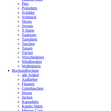
Pins
Poloshirts
Schilder
Schmuck
Shorts
Sweats
T-Shirts
Tanktops
Tarnshirts
Taschen
Tassen
Tücher
Verschiedenes
Windbreaker
Wollmützen
Bochum
Bochum
alle Artikel
Aufkleber
Flaggen
Gürteltaschen
Hosen
Jacken
Kapushirts
Kinder Shirts
Mützen-Caps