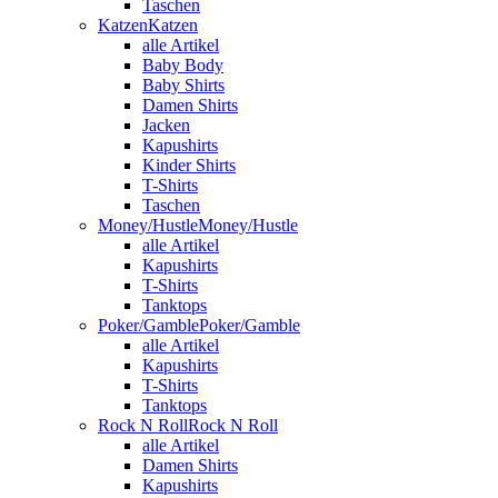
Taschen
Katzen
Katzen
alle Artikel
Baby Body
Baby Shirts
Damen Shirts
Jacken
Kapushirts
Kinder Shirts
T-Shirts
Taschen
Money/Hustle
Money/Hustle
alle Artikel
Kapushirts
T-Shirts
Tanktops
Poker/Gamble
Poker/Gamble
alle Artikel
Kapushirts
T-Shirts
Tanktops
Rock N Roll
Rock N Roll
alle Artikel
Damen Shirts
Kapushirts